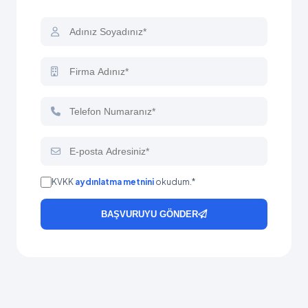
KVKK
aydınlatma metnini
okudum.*
BAŞVURUYU GÖNDER