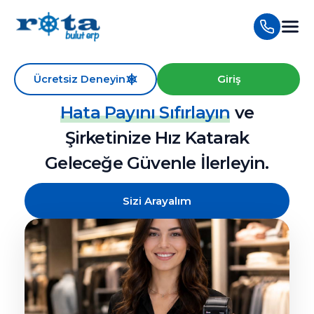
Ücretsiz Deneyin
Giriş
E-Dönüşüm Süreçlerinde
Hata Payını Sıfırlayın
ve
Şirketinize Hız Katarak
Geleceğe Güvenle İlerleyin.
Sizi Arayalım