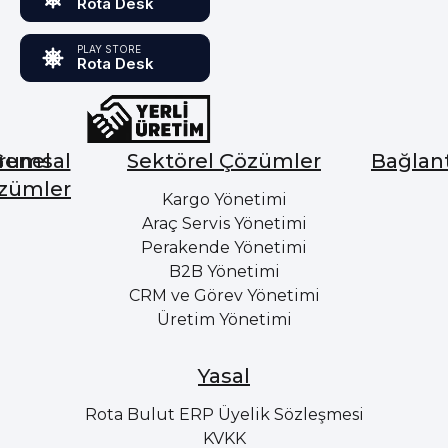
Rota Desk
PLAY STORE
Rota Desk
rumsal
Genel
Sektörel Çözümler
Bağlant
zümler
Hakkımızda
Kargo Yönetimi
Ba
Gi
Neden
Araç Servis Yönetimi
Cari
Rota
Pa
Hesap
Perakende Yönetimi
Bulut
Li
Yönetimi
B2B Yönetimi
ERP
Ko
Stok
CRM ve Görev Yönetimi
Kurumsal
Sa
&
Üretim Yönetimi
Kimlik
Al
Hizmet
Yönetimi
Kariyer
R
B
Satın
Sıkça
Yasal
Alma
Sorulan
Ö
Yönetimi
Sorular
Ya
Rota Bulut ERP Üyelik Sözleşmesi
Satış
İletişim
E-
KVKK