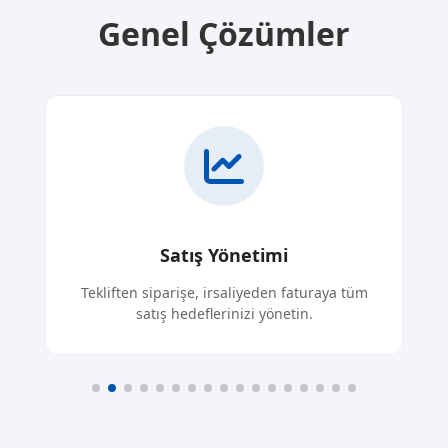
Genel Çözümler
Stok & Hizmet Yönetimi
üm
Çoklu şube, çoklu depo, varyant gibi
özelliklerle stoklarınızı etkin yönetin.