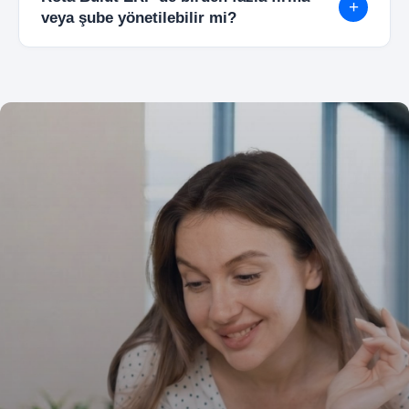
kolay şekilde yönetilebilir.
+
veya şube yönetilebilir mi?
Evet. Tek panel üzerinden birden fazla firma,
şube, mağaza veya depo yönetilebilir. Tüm
süreçler merkezi ve senkron şekilde takip
edilebilir.