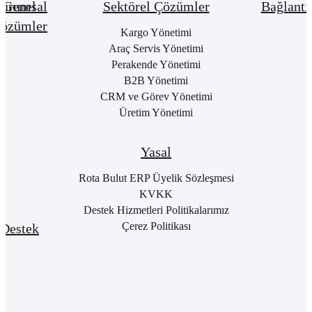
urumsal
Genel
Sektörel Çözümler
Bağlantı
özümler
Hakkımızda
Kargo Yönetimi
Bay
Giri
Neden
Araç Servis Yönetimi
Cari
Rota
Pake
Hesap
Perakende Yönetimi
Bulut
List
Yönetimi
B2B Yönetimi
ERP
Kon
Stok
CRM ve Görev Yönetimi
Kurumsal
Satı
&
Üretim Yönetimi
Kimlik
Al
Hizmet
Kariyer
Yönetimi
RO
B2
Sıkça
Satın
Yasal
Sorulan
Alma
Öde
Sorular
Yönetimi
Yap
Rota Bulut ERP Üyelik Sözleşmesi
İletişim
Satış
E-
KVKK
Yönetimi
Rot
Destek Hizmetleri Politikalarımız
Port
Finans
Giri
Çerez Politikası
Destek
Yönetimi
E-
Genel
Fatu
Rotalog
Muhasebe
Baş
Yönetimi
Rota
For
Akademi
Proje
Girişi
Yönetimi
Rota