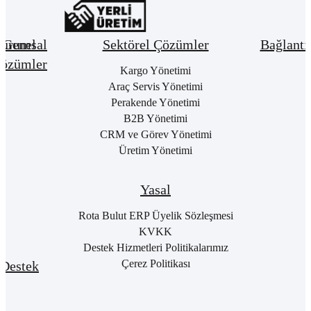
urumsal
Genel
Sektörel Çözümler
Bağlantı
özümler
Hakkımızda
Kargo Yönetimi
Bay
Giri
Neden
Araç Servis Yönetimi
Cari
Rota
Pake
Hesap
Perakende Yönetimi
Bulut
List
Yönetimi
B2B Yönetimi
ERP
Kon
Stok
CRM ve Görev Yönetimi
Kurumsal
Satı
&
Üretim Yönetimi
Kimlik
Al
Hizmet
Kariyer
Yönetimi
RO
B2
Sıkça
Satın
Yasal
Sorulan
Alma
Öde
Sorular
Yönetimi
Yap
Rota Bulut ERP Üyelik Sözleşmesi
İletişim
Satış
E-
KVKK
Yönetimi
Rot
Destek Hizmetleri Politikalarımız
Port
Finans
Giri
Çerez Politikası
Destek
Yönetimi
E-
Genel
Fatu
Rotalog
Muhasebe
Baş
Yönetimi
Rota