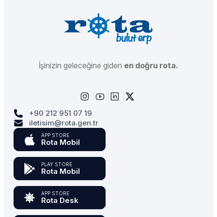
İşinizin geleceğine giden
en doğru rota.
+90 212 951 07 19
iletisim@rota.gen.tr
APP STORE
Rota Mobil
PLAY STORE
Rota Mobil
APP STORE
Rota Desk