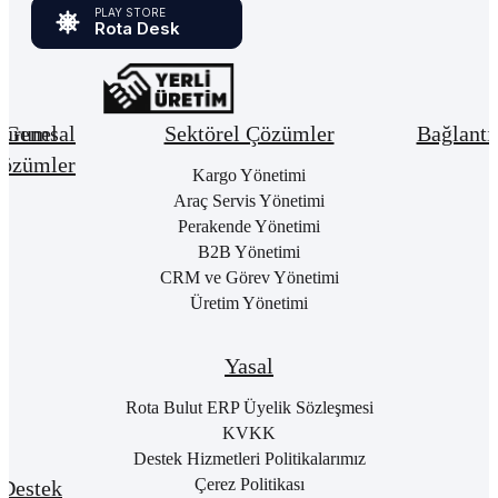
PLAY STORE
Rota Desk
urumsal
Genel
Sektörel Çözümler
Bağlantı
özümler
Hakkımızda
Kargo Yönetimi
Bay
Giri
Neden
Araç Servis Yönetimi
Cari
Rota
Pake
Hesap
Perakende Yönetimi
Bulut
List
Yönetimi
B2B Yönetimi
ERP
Kon
Stok
CRM ve Görev Yönetimi
Kurumsal
Satı
&
Üretim Yönetimi
Kimlik
Al
Hizmet
Kariyer
Yönetimi
RO
B2
Sıkça
Satın
Yasal
Sorulan
Alma
Öde
Sorular
Yönetimi
Yap
Rota Bulut ERP Üyelik Sözleşmesi
İletişim
Satış
E-
KVKK
Yönetimi
Rot
Destek Hizmetleri Politikalarımız
Port
Finans
Giri
Çerez Politikası
Destek
Yönetimi