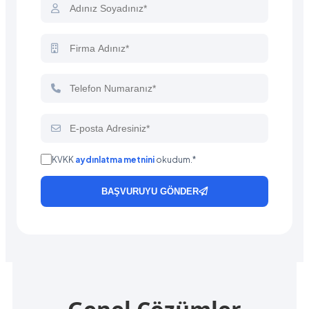
KVKK
aydınlatma metnini
okudum.*
BAŞVURUYU GÖNDER