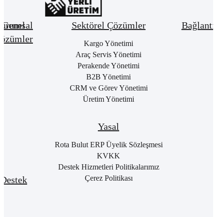
urumsal
Genel
Sektörel Çözümler
Bağlantı
özümler
Hakkımızda
Kargo Yönetimi
Bay
Giri
Neden
Araç Servis Yönetimi
Cari
Rota
Pake
Hesap
Perakende Yönetimi
Bulut
List
Yönetimi
B2B Yönetimi
ERP
Kon
Stok
CRM ve Görev Yönetimi
Kurumsal
Satı
&
Üretim Yönetimi
Kimlik
Al
Hizmet
Kariyer
Yönetimi
RO
B2
Sıkça
Satın
Yasal
Sorulan
Alma
Öde
Sorular
Yönetimi
Yap
Rota Bulut ERP Üyelik Sözleşmesi
İletişim
Satış
E-
KVKK
Yönetimi
Rot
Destek Hizmetleri Politikalarımız
Port
Finans
Giri
Çerez Politikası
Destek
Yönetimi
E-
Genel
Fatu
Rotalog
Muhasebe
Baş
Yönetimi
Rota
For