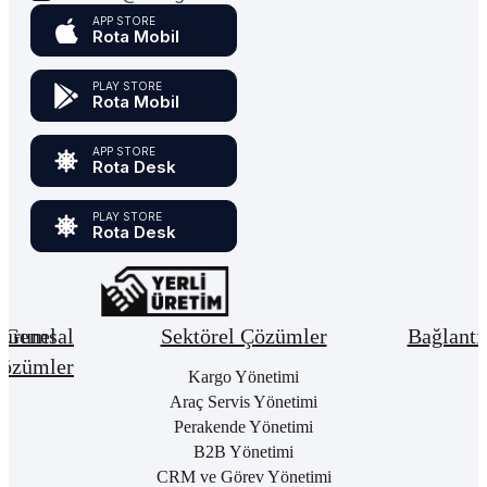
APP STORE
Rota Mobil
PLAY STORE
Rota Mobil
APP STORE
Rota Desk
PLAY STORE
Rota Desk
urumsal
Genel
Sektörel Çözümler
Bağlantı
özümler
Hakkımızda
Kargo Yönetimi
Bay
Giri
Neden
Araç Servis Yönetimi
Cari
Rota
Pake
Hesap
Perakende Yönetimi
Bulut
List
Yönetimi
B2B Yönetimi
ERP
Kon
Stok
CRM ve Görev Yönetimi
Kurumsal
Satı