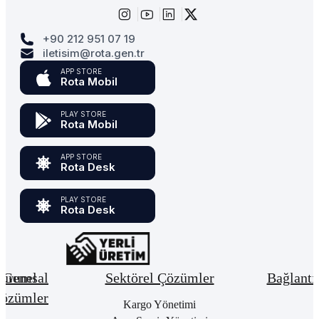
+90 212 951 07 19
iletisim@rota.gen.tr
APP STORE
Rota Mobil
PLAY STORE
Rota Mobil
APP STORE
Rota Desk
PLAY STORE
Rota Desk
urumsal
Genel
Sektörel Çözümler
Bağlantı
özümler
Hakkımızda
Kargo Yönetimi
Bay
Giri