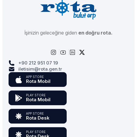
İşinizin geleceğine giden
en doğru rota.
+90 212 951 07 19
iletisim@rota.gen.tr
APP STORE
Rota Mobil
PLAY STORE
Rota Mobil
APP STORE
Rota Desk
PLAY STORE
Rota Desk