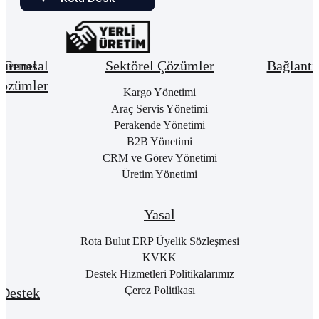
urumsal
Genel
Sektörel Çözümler
Bağlantı
özümler
Hakkımızda
Kargo Yönetimi
Bay
Giri
Neden
Araç Servis Yönetimi
Cari
Rota
Pake
Hesap
Perakende Yönetimi
Bulut
List
Yönetimi
B2B Yönetimi
ERP
Kon
Stok
CRM ve Görev Yönetimi
Kurumsal
Satı
&
Üretim Yönetimi
Kimlik
Al
Hizmet
Kariyer
Yönetimi
RO
B2
Sıkça
Satın
Yasal
Sorulan
Alma
Öde
Sorular
Yönetimi
Yap
Rota Bulut ERP Üyelik Sözleşmesi
İletişim
Satış
E-
KVKK
Yönetimi
Rot
Destek Hizmetleri Politikalarımız
Port
Finans
Giri
Çerez Politikası
Destek
Yönetimi
E-
Genel
Fatu