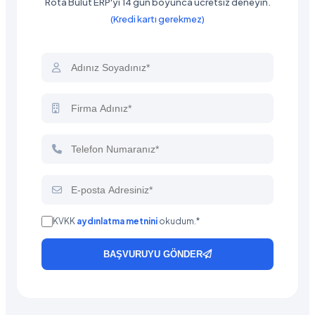
Rota Bulut ERP'yi 14 gün boyunca ücretsiz deneyin.
(Kredi kartı gerekmez)
KVKK
aydınlatma metnini
okudum.*
BAŞVURUYU GÖNDER