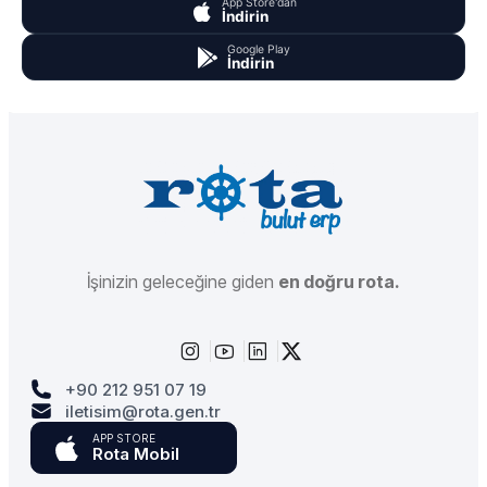
App Store'dan
İndirin
Google Play
İndirin
İşinizin geleceğine giden
en doğru rota.
+90 212 951 07 19
iletisim@rota.gen.tr
APP STORE
Rota Mobil