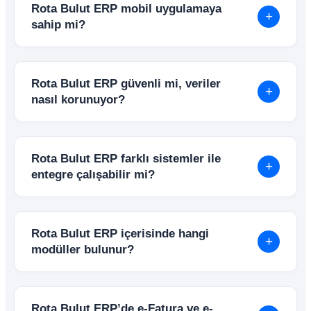
Rota Bulut ERP mobil uygulamaya
gerek kalmadan internet tarayıcısı üzerinden
+
sahip mi?
güvenle kullanılabilir.
Evet. Android ve iOS uyumlu mobil uygulama
sayesinde sipariş, tahsilat, stok kontrolü, cari
Rota Bulut ERP güvenli mi, veriler
görüntüleme ve raporlama işlemleri mobil
+
nasıl korunuyor?
cihazlardan kolayca yönetilebilir.
Sistem verileri düzenli olarak yedeklenir ve
gelişmiş güvenlik altyapıları ile korunur.
Rota Bulut ERP farklı sistemler ile
Kullanıcı yetkilendirme sistemi sayesinde
+
entegre çalışabilir mi?
erişimler kontrollü şekilde yönetilebilir.
Evet. API altyapısı sayesinde e-Ticaret siteleri,
mobil uygulamalar, banka sistemleri ve farklı
Rota Bulut ERP içerisinde hangi
yazılımlar ile entegre şekilde çalışabilir.
+
modüller bulunur?
Rota Bulut ERP içerisinde; Ön Muhasebe,
Genel Muhasebe, Stok & Depo Yönetimi, Satış
Rota Bulut ERP’de e-Fatura ve e-