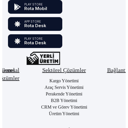
PLAY STORE
Rota Mobil
APP STORE
Rota Desk
PLAY STORE
Rota Desk
urumsal
Genel
Sektörel Çözümler
Bağlantı
özümler
Hakkımızda
Kargo Yönetimi
Bay
Giri
Neden
Araç Servis Yönetimi
Cari
Rota
Pake
Hesap
Perakende Yönetimi
Bulut
List
Yönetimi
B2B Yönetimi
ERP
Kon
Stok
CRM ve Görev Yönetimi
Kurumsal
Satı
&
Üretim Yönetimi
Kimlik
Al
Hizmet
Kariyer
Yönetimi
RO
B2
Sıkça
Satın