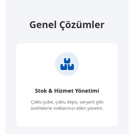
Genel Çözümler
önetimi
Finans Yönetimi
varyant gibi
Nakit akışı, çek/senet, kasa-banka dengel
tkin yönetin.
ve gelir-gider bütçenizi kontrol altına alı