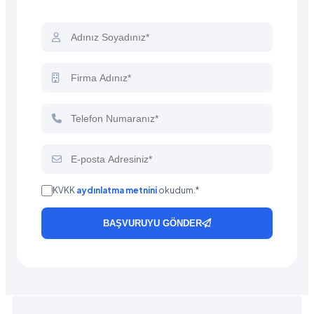
KVKK
aydınlatma metnini
okudum.*
BAŞVURUYU GÖNDER