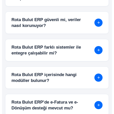
güvenle kullanılabilir.
Evet. Android ve iOS uyumlu mobil uygulama
sayesinde sipariş, tahsilat, stok kontrolü, cari
Rota Bulut ERP güvenli mi, veriler
görüntüleme ve raporlama işlemleri mobil
+
nasıl korunuyor?
cihazlardan kolayca yönetilebilir.
Sistem verileri düzenli olarak yedeklenir ve
gelişmiş güvenlik altyapıları ile korunur.
Rota Bulut ERP farklı sistemler ile
Kullanıcı yetkilendirme sistemi sayesinde
+
entegre çalışabilir mi?
erişimler kontrollü şekilde yönetilebilir.
Evet. API altyapısı sayesinde e-Ticaret siteleri,
mobil uygulamalar, banka sistemleri ve farklı
Rota Bulut ERP içerisinde hangi
yazılımlar ile entegre şekilde çalışabilir.
+
modüller bulunur?
Rota Bulut ERP içerisinde; Ön Muhasebe,
Genel Muhasebe, Stok & Depo Yönetimi, Satış
Rota Bulut ERP’de e-Fatura ve e-
& Satın Alma Yönetimi, Finans Yönetimi, CRM,
+
Dönüşüm desteği mevcut mu?
Üretim Yönetimi, e-Fatura / e-Arşiv / e-İrsaliye,