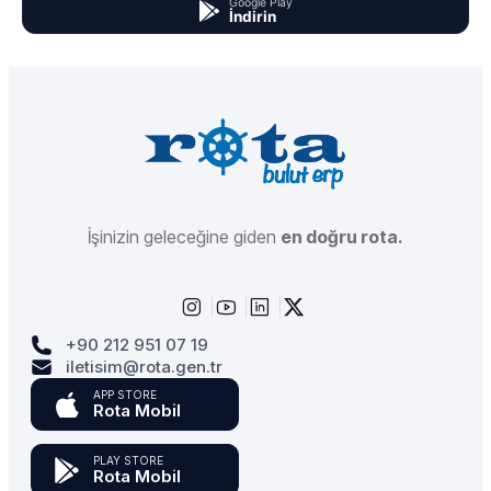
Google Play
İndirin
İşinizin geleceğine giden
en doğru rota.
+90 212 951 07 19
iletisim@rota.gen.tr
APP STORE
Rota Mobil
PLAY STORE
Rota Mobil