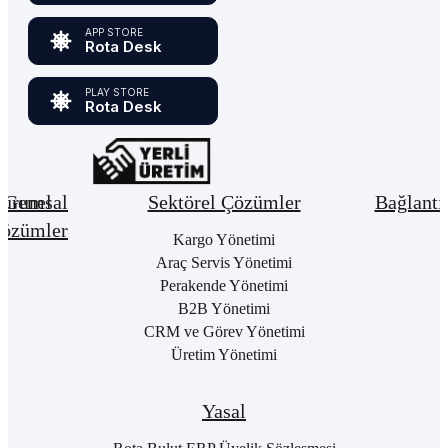
APP STORE
Rota Desk
PLAY STORE
Rota Desk
urumsal
Genel
Sektörel Çözümler
Bağlantı
özümler
Hakkımızda
Kargo Yönetimi
Bay
Giri
Neden
Araç Servis Yönetimi
Cari
Rota
Pake
Hesap
Perakende Yönetimi
Bulut
List
Yönetimi
B2B Yönetimi
ERP
Kon
Stok
CRM ve Görev Yönetimi
Kurumsal
Satı
&
Üretim Yönetimi
Kimlik
Al
Hizmet
Kariyer
Yönetimi
RO
B2
Sıkça
Satın
Yasal
Sorulan
Alma
Öde
Sorular
Yönetimi
Yap