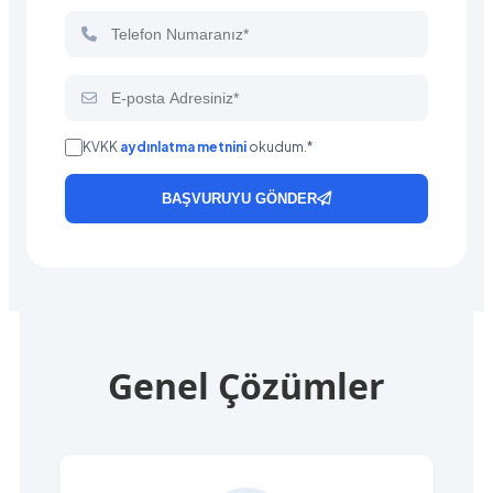
KVKK
aydınlatma metnini
okudum.*
BAŞVURUYU GÖNDER
Genel Çözümler