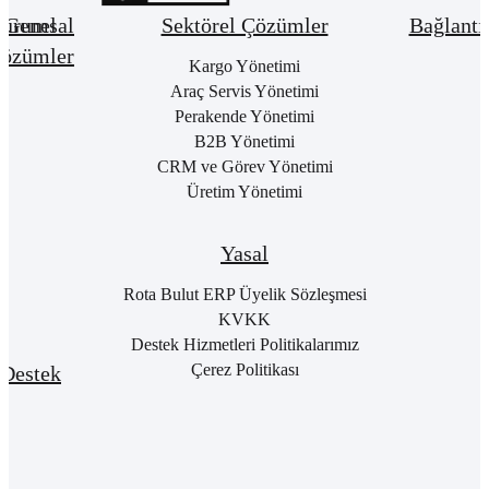
urumsal
Genel
Sektörel Çözümler
Bağlantı
özümler
Hakkımızda
Kargo Yönetimi
Bay
Giri
Neden
Araç Servis Yönetimi
Cari
Rota
Pake
Hesap
Perakende Yönetimi
Bulut
List
Yönetimi
B2B Yönetimi
ERP
Kon
Stok
CRM ve Görev Yönetimi
Kurumsal
Satı
&
Üretim Yönetimi
Kimlik
Al
Hizmet
Kariyer
Yönetimi
RO
B2
Sıkça
Satın
Yasal
Sorulan
Alma
Öde
Sorular
Yönetimi
Yap
Rota Bulut ERP Üyelik Sözleşmesi
İletişim
Satış
E-
KVKK
Yönetimi
Rot
Destek Hizmetleri Politikalarımız
Port
Finans
Giri
Çerez Politikası
Destek
Yönetimi
E-
Genel
Fatu
Rotalog
Muhasebe
Baş
Yönetimi
Rota
For
Akademi
Proje
Girişi
Yönetimi