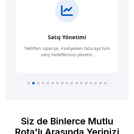
Stok & Hizmet Yönetimi
aya tüm
Çoklu şube, çoklu depo, varyant gibi
özelliklerle stoklarınızı etkin yönetin.
Siz de Binlerce Mutlu
Rota'lı Arasında Yerinizi