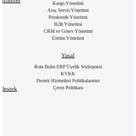
özümler
Hakkımızda
Kargo Yönetimi
Bay
Giri
Neden
Araç Servis Yönetimi
Cari
Rota
Pake
Hesap
Perakende Yönetimi
Bulut
List
Yönetimi
B2B Yönetimi
ERP
Kon
Stok
CRM ve Görev Yönetimi
Kurumsal
Satı
&
Üretim Yönetimi
Kimlik
Al
Hizmet
Kariyer
Yönetimi
RO
B2
Sıkça
Satın
Yasal
Sorulan
Alma
Öde
Sorular
Yönetimi
Yap
Rota Bulut ERP Üyelik Sözleşmesi
İletişim
Satış
E-
KVKK
Yönetimi
Rot
Destek Hizmetleri Politikalarımız
Port
Finans
Giri
Çerez Politikası
Destek
Yönetimi
E-
Genel
Fatu
Rotalog
Muhasebe
Baş
Yönetimi
Rota
For
Akademi
Proje
Girişi
Yönetimi
Rota
Dış
Youtube
Ticaret