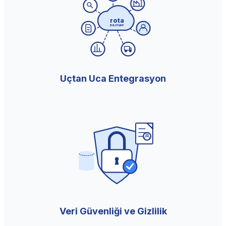
rota
BULUT ERP
Uçtan Uca Entegrasyon
Veri Güvenliği ve Gizlilik