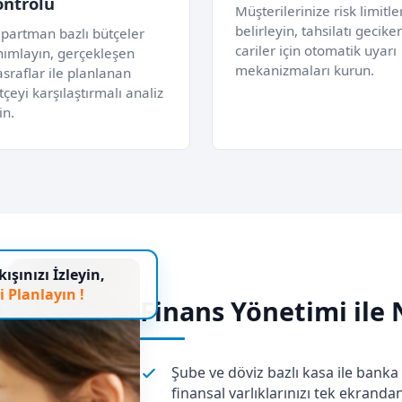
ontrolü
Müşterilerinize risk limitle
belirleyin, tahsilatı gecike
partman bazlı bütçeler
cariler için otomatik uyarı
nımlayın, gerçekleşen
mekanizmaları kurun.
sraflar ile planlanan
tçeyi karşılaştırmalı analiz
in.
ışınızı İzleyin,
i Planlayın !
Finans Yönetimi ile N
Şube ve döviz bazlı kasa ile banka 
finansal varlıklarınızı tek ekrandan