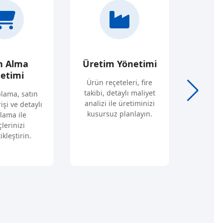
n Alma
Üretim Yönetimi
Proj
etimi
Ürün reçeteleri, fire
Projel
takibi, detaylı maliyet
olarak
plama, satın
analizi ile üretiminizi
org
işi ve detaylı
kusursuz planlayın.
lama ile
lerinizi
kleştirin.