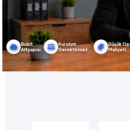
Bulut
Kurulum
Düşük Op
Altyapısı
Gerektirmez
Maliyeti