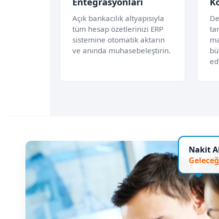
Entegrasyonları
K
Açık bankacılık altyapısıyla
De
tüm hesap özetlerinizi ERP
ta
sistemine otomatik aktarın
ma
ve anında muhasebeleştirin.
bü
ed
Nakit Ak
Geleceğ