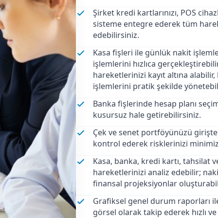
Şirket kredi kartlarınızı, POS cihaz
sisteme entegre ederek tüm hareket
edebilirsiniz.
Kasa fişleri ile günlük nakit işleml
işlemlerini hızlıca gerçekleştirebili
hareketlerinizi kayıt altına alabil
işlemlerini pratik şekilde yönetebil
Banka fişlerinde hesap planı se
kusursuz hale getirebilirsiniz.
Çek ve senet portföyünüzü girişte
kontrol ederek risklerinizi minimiz
Kasa, banka, kredi kartı, tahsilat
hareketlerinizi analiz edebilir; nak
finansal projeksiyonlar oluşturabil
Grafiksel genel durum raporları ile
görsel olarak takip ederek hızlı ve 