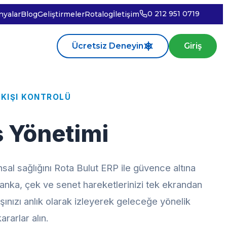
0 212 951 0719
yalar
Blog
Geliştirmeler
Rotalog
İletişim
Ücretsiz Deneyin
Giriş
KIŞI KONTROLÜ
s Yönetimi
nsal sağlığını Rota Bulut ERP ile güvence altına
banka, çek ve senet hareketlerinizi tek ekrandan
ışınızı anlık olarak izleyerek geleceğe yönelik
ararlar alın.