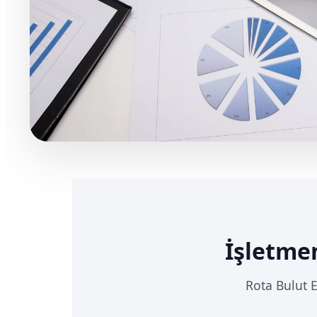
İşletmen
Rota Bulut E