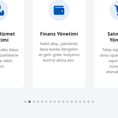
Hizmet
Finans Yönetimi
Satı
timi
Yön
Nakit akışı, çek/senet,
kasa-banka dengeleri
çoklu depo,
Talep to
ve gelir-gider bütçenizi
özelliklerle
alma sipar
kontrol altına alın.
zı etkin
rapor
in.
süreç
otomati