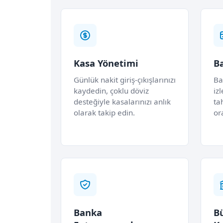
Kasa Yönetimi
Ba
Günlük nakit giriş-çıkışlarınızı
Ba
kaydedin, çoklu döviz
izl
desteğiyle kasalarınızı anlık
ta
olarak takip edin.
or
Banka
B