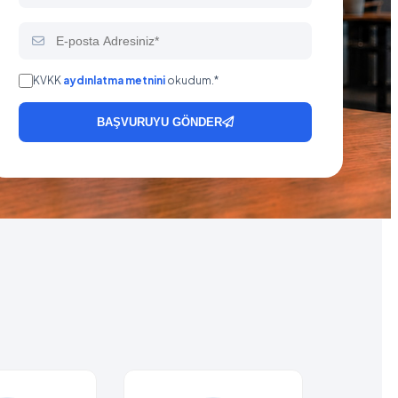
KVKK
aydınlatma metnini
okudum.*
BAŞVURUYU GÖNDER