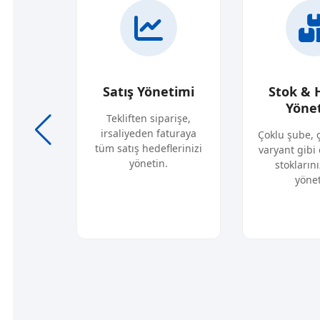
sap
Satış Yönetimi
Stok & 
mi
Yöne
Tekliften siparişe,
irsaliyeden faturaya
darikçi
Çoklu şube, 
tüm satış hedeflerinizi
, cari
varyant gibi 
yönetin.
ayca takip
stoklarını
yönet