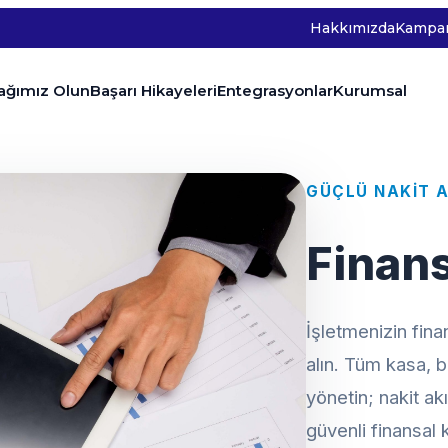
Hakkımızda
Kampan
tağımız Olun
Başarı Hikayeleri
Entegrasyonlar
Kurumsal
GÜÇLÜ NAKIT A
Finan
İşletmenizin fina
alın. Tüm kasa, 
yönetin; nakit ak
güvenli finansal k