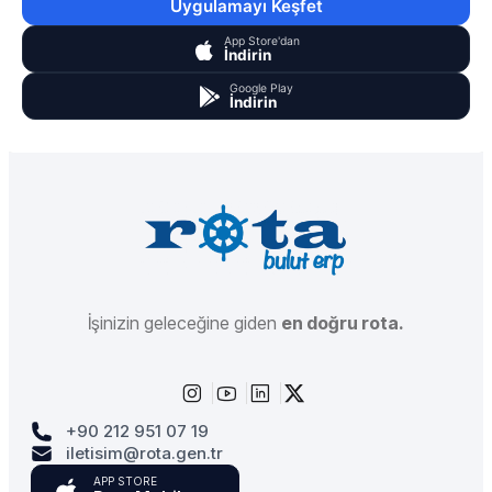
Uygulamayı Keşfet
App Store'dan
İndirin
Google Play
İndirin
İşinizin geleceğine giden
en doğru rota.
+90 212 951 07 19
iletisim@rota.gen.tr
APP STORE