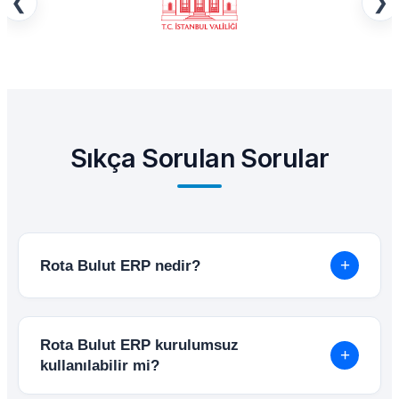
❮
❯
Sıkça Sorulan Sorular
+
Rota Bulut ERP nedir?
Rota Bulut ERP; muhasebe, stok, finans, satış,
depo, üretim ve e-Dönüşüm süreçlerini tek
Rota Bulut ERP kurulumsuz
platform üzerinden yönetebileceğiniz bulut
+
kullanılabilir mi?
tabanlı ERP yazılımıdır. Kurulum gerektirmez
ve internet olan her yerden erişilebilir.