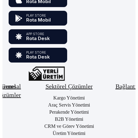
Rota Mobil
PLAY STORE
Rota Mobil
APP STORE
Rota Desk
PLAY STORE
Rota Desk
urumsal
Genel
Sektörel Çözümler
Bağlantı
özümler
Hakkımızda
Kargo Yönetimi
Bay
Giri
Neden
Araç Servis Yönetimi
Cari
Rota
Pake
Hesap
Perakende Yönetimi
Bulut
List
Yönetimi
B2B Yönetimi
ERP
Kon
Stok
CRM ve Görev Yönetimi
Kurumsal
Satı
&
Üretim Yönetimi
Kimlik
Al
Hizmet