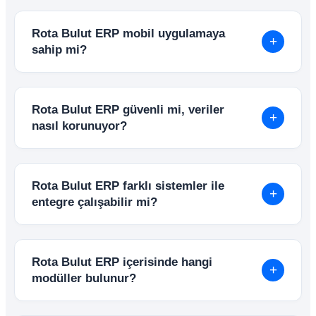
Evet. Rota Bulut ERP tamamen web tabanlı
çalışır. Bilgisayara ek program kurulmasına
Rota Bulut ERP mobil uygulamaya
gerek kalmadan internet tarayıcısı üzerinden
+
sahip mi?
güvenle kullanılabilir.
Evet. Android ve iOS uyumlu mobil uygulama
sayesinde sipariş, tahsilat, stok kontrolü, cari
Rota Bulut ERP güvenli mi, veriler
görüntüleme ve raporlama işlemleri mobil
+
nasıl korunuyor?
cihazlardan kolayca yönetilebilir.
Sistem verileri düzenli olarak yedeklenir ve
gelişmiş güvenlik altyapıları ile korunur.
Rota Bulut ERP farklı sistemler ile
Kullanıcı yetkilendirme sistemi sayesinde
+
entegre çalışabilir mi?
erişimler kontrollü şekilde yönetilebilir.
Evet. API altyapısı sayesinde e-Ticaret siteleri,
mobil uygulamalar, banka sistemleri ve farklı
Rota Bulut ERP içerisinde hangi
yazılımlar ile entegre şekilde çalışabilir.
+
modüller bulunur?
Rota Bulut ERP içerisinde; Ön Muhasebe,