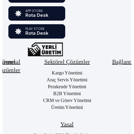
APP STORE
Rota Desk
PLAY STORE
Rota Desk
urumsal
Genel
Sektörel Çözümler
Bağlantı
özümler
Hakkımızda
Kargo Yönetimi
Bay
Giri
Neden
Araç Servis Yönetimi
Cari
Rota
Pake
Hesap
Perakende Yönetimi
Bulut
List
Yönetimi
B2B Yönetimi
ERP
Kon
Stok
CRM ve Görev Yönetimi
Kurumsal
Satı
&
Üretim Yönetimi
Kimlik
Al
Hizmet
Kariyer
Yönetimi
RO
B2
Sıkça
Satın
Yasal
Sorulan
Alma
Öde
Sorular
Yönetimi
Yap