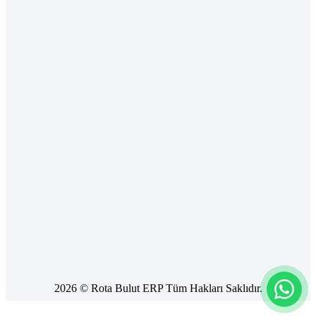
Sanal
Pos
ile
Tahsilat
e-
Fatura
Yönetimi
e-
Defter
e-
Banka
e-
Sözleşme
/
Mutabakat
Entegrasyonlar
2026 © Rota Bulut ERP Tüm Hakları Saklıdır.