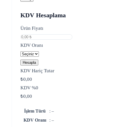
KDV Hesaplama
Ürün Fiyatı
KDV Oranı
Hesapla
KDV Hariç Tutar
₺0,00
KDV %0
₺0,00
İşlem Türü
:
–
KDV Oranı
:
–