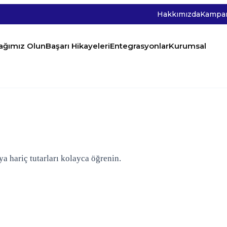
Hakkımızda
Kampan
tağımız Olun
Başarı Hikayeleri
Entegrasyonlar
Kurumsal
a hariç tutarları kolayca öğrenin.