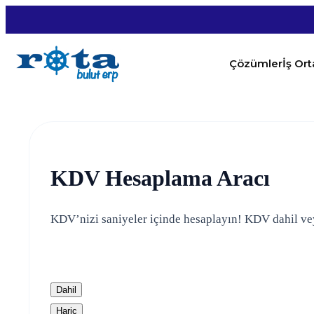
Çözümler
İş Or
KDV Hesaplama Aracı
KDV’nizi saniyeler içinde hesaplayın! KDV dahil vey
Dahil
Hariç