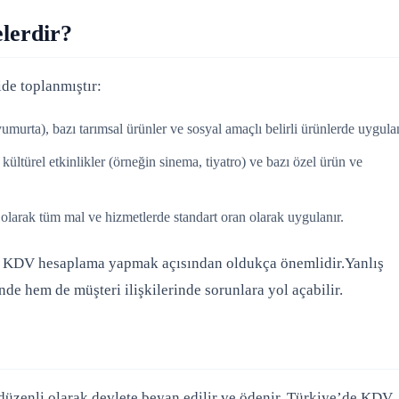
lerdir?
de toplanmıştır:
murta), bazı tarımsal ürünler ve sosyal amaçlı belirli ürünlerde uygulan
ltürel etkinlikler (örneğin sinema, tiyatro) ve bazı özel ürün ve
 olarak tüm mal ve hizmetlerde standart oran olarak uygulanır.
u KDV hesaplama yapmak açısından oldukça önemlidir.Yanlış
e hem de müşteri ilişkilerinde sorunlara yol açabilir.
 düzenli olarak devlete beyan edilir ve ödenir. Türkiye’de KDV