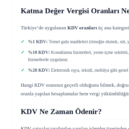
Katma Değer Vergisi Oranları Ne
Türkiye’de uygulanan
KDV oranları
üç ana kategori
%1 KDV:
Temel gıda maddeleri (örneğin ekmek, süt, yu
%10 KDV:
Konaklama hizmetleri, yeme-içme sektörü, kü
hizmetlerde uygulanır.
%20 KDV:
Elektronik eşya, tekstil, mobilya gibi genel
Hangi KDV oranının geçerli olduğunu bilmek, doğr
oranla yapılan hesaplamalar hem vergi yükümlülüğünd
KDV Ne Zaman Ödenir?
KDV, satıcılar tarafından yapılan işlemler üzerinden