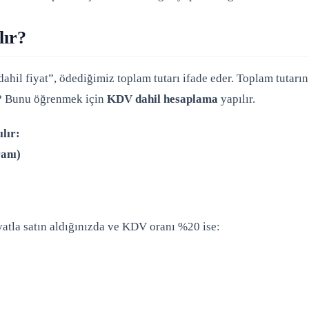
lır?
il fiyat”, ödediğimiz toplam tutarı ifade eder. Toplam tutarın
ır? Bunu öğrenmek için
KDV dahil hesaplama
yapılır.
ılır:
anı)
yatla satın aldığınızda ve KDV oranı %20 ise: