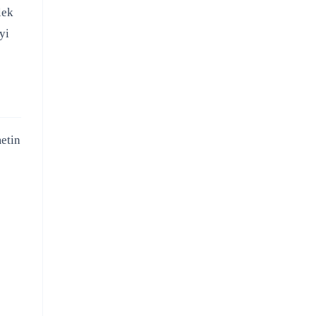
lek
yi
metin