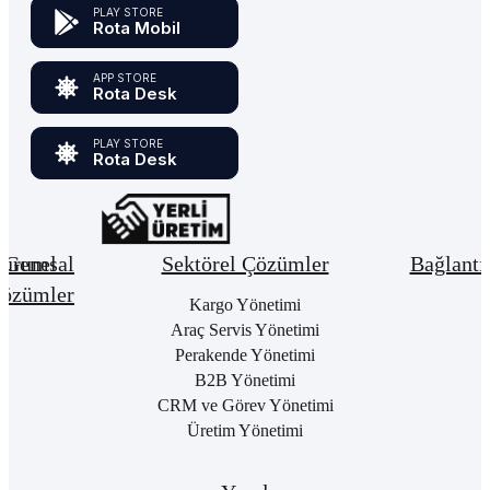
PLAY STORE
Rota Mobil
APP STORE
Rota Desk
PLAY STORE
Rota Desk
urumsal
Genel
Sektörel Çözümler
Bağlantı
özümler
Hakkımızda
Kargo Yönetimi
Bay
Giri
Neden
Araç Servis Yönetimi
Cari
Rota
Pake
Hesap
Perakende Yönetimi
Bulut
List
Yönetimi
B2B Yönetimi
ERP
Kon
Stok
CRM ve Görev Yönetimi
Kurumsal
Satı
&
Üretim Yönetimi
Kimlik
Al
Hizmet
Kariyer
Yönetimi
RO
B2
Sıkça
Satın