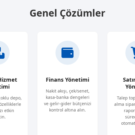
Genel Çözümler
Hizmet
Finans Yönetimi
Satı
timi
Yön
Nakit akışı, çek/senet,
kasa-banka dengeleri
çoklu depo,
Talep to
ve gelir-gider bütçenizi
özelliklerle
alma sipar
kontrol altına alın.
zı etkin
rapor
in.
süreç
otomati