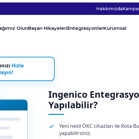
Hakkımızda
Kampan
tağımız Olun
Başarı Hikayeleri
Entegrasyonlar
Kurumsal
ınızı
Hızla
ayın!
Ingenico Entegrasyo
Yapılabilir?
Yeni nesil ÖKC cihazları ile Rota B
yapabilirsiniz.