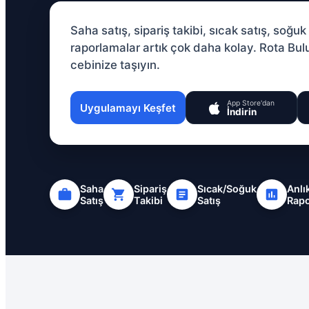
Saha satış, sipariş takibi, sıcak satış, soğuk 
raporlamalar artık çok daha kolay. Rota Bu
cebinize taşıyın.
App Store'dan
Uygulamayı Keşfet
İndirin
Saha
Sipariş
Sıcak/Soğuk
Anlı
Satış
Takibi
Satış
Rap