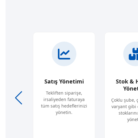
sap
Satış Yönetimi
Stok & 
mi
Yöne
Tekliften siparişe,
irsaliyeden faturaya
darikçi
Çoklu şube, 
tüm satış hedeflerinizi
, cari
varyant gibi 
yönetin.
ayca takip
stoklarını
yönet