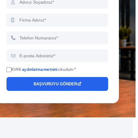
KVKK
aydınlatma metnini
okudum.*
BAŞVURUYU GÖNDER