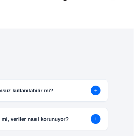
+
suz kullanılabilir mi?
amen web tabanlı çalışır. Bilgisayara ek
ek kalmadan internet tarayıcısı üzerinden
+
mi, veriler nasıl korunuyor?
larak yedeklenir ve gelişmiş güvenlik