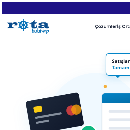
Çözümler
İş Or
Satışlar
Tamaml