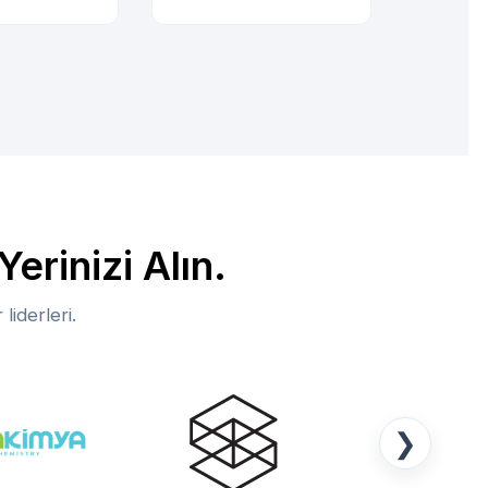
erinizi Alın.
iderleri.
❯