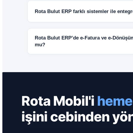
tahsilat, stok kontrolü, cari görüntüleme ve
Rota Bulut ERP farklı sistemler ile entegr
mobil cihazlardan kolayca yönetilebilir.
Evet. API altyapısı sayesinde e-Ticaret sitel
banka sistemleri ve farklı yazılımlar ile enteg
Rota Bulut ERP’de e-Fatura ve e-Dönüşü
mu?
Evet. e-Fatura, e-Arşiv, e-İrsaliye ve diğe
sistem üzerinden hızlı ve kolay şekilde yöneti
Rota Mobil'i
hemen
işini cebinden yö