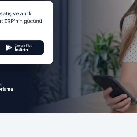
satış ve anlık
lut ERP'nin gücünü
Google Play
İndirin
k
orlama