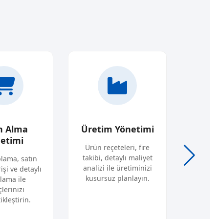
n Alma
Üretim Yönetimi
Proj
etimi
Ürün reçeteleri, fire
Projel
takibi, detaylı maliyet
olarak
plama, satın
analizi ile üretiminizi
org
işi ve detaylı
kusursuz planlayın.
lama ile
lerinizi
kleştirin.