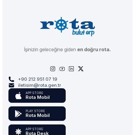
İşinizin geleceğine giden
en doğru rota.
+90 212 951 07 19
iletisim@rota.gen.tr
APP STORE
Rota Mobil
PLAY STORE
Rota Mobil
APP STORE
Rota Desk