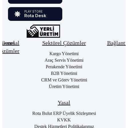
PLAY STORE
Rota Desk
urumsal
Genel
Sektörel Çözümler
Bağlantı
özümler
Hakkımızda
Kargo Yönetimi
Bay
Giri
Neden
Araç Servis Yönetimi
Cari
Rota
Pake
Hesap
Perakende Yönetimi
Bulut
List
Yönetimi
B2B Yönetimi
ERP
Kon
Stok
CRM ve Görev Yönetimi
Kurumsal
Satı
&
Üretim Yönetimi
Kimlik
Al
Hizmet
Kariyer
Yönetimi
RO
B2
Sıkça
Satın
Yasal
Sorulan
Alma
Öde
Sorular
Yönetimi
Yap
Rota Bulut ERP Üyelik Sözleşmesi
İletişim
Satış
E-
KVKK
Yönetimi
Rot
Destek Hizmetleri Politikalarımız
Port