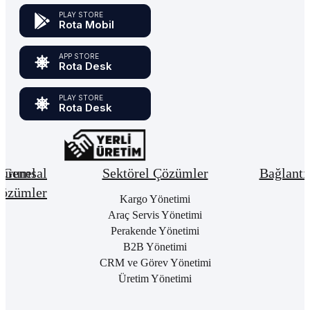
PLAY STORE
Rota Mobil
APP STORE
Rota Desk
PLAY STORE
Rota Desk
urumsal
Genel
Sektörel Çözümler
Bağlantı
özümler
Hakkımızda
Kargo Yönetimi
Bay
Giri
Neden
Araç Servis Yönetimi
Cari
Rota
Pake
Hesap
Perakende Yönetimi
Bulut
List
Yönetimi
B2B Yönetimi
ERP
Kon
Stok
CRM ve Görev Yönetimi
Kurumsal
Satı
&
Üretim Yönetimi
Kimlik
Al
Hizmet
Kariyer
Yönetimi
RO
B2