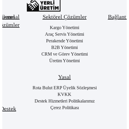
urumsal
Genel
Sektörel Çözümler
Bağlantı
özümler
Hakkımızda
Kargo Yönetimi
Bay
Giri
Neden
Araç Servis Yönetimi
Cari
Rota
Pake
Hesap
Perakende Yönetimi
Bulut
List
Yönetimi
B2B Yönetimi
ERP
Kon
Stok
CRM ve Görev Yönetimi
Kurumsal
Satı
&
Üretim Yönetimi
Kimlik
Al
Hizmet
Kariyer
Yönetimi
RO
B2
Sıkça
Satın
Yasal
Sorulan
Alma
Öde
Sorular
Yönetimi
Yap
Rota Bulut ERP Üyelik Sözleşmesi
İletişim
Satış
E-
KVKK
Yönetimi
Rot
Destek Hizmetleri Politikalarımız
Port
Finans
Giri
Çerez Politikası
Destek
Yönetimi
E-
Genel
Fatu
Rotalog
Muhasebe
Baş
Yönetimi
Rota