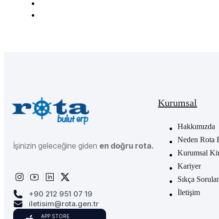
Kurumsal
Hakkımızda
Neden Rota 
İşinizin geleceğine giden
en doğru rota.
Kurumsal Ki
Kariyer
Sıkça Sorula
İletişim
+90 212 951 07 19
iletisim@rota.gen.tr
APP STORE