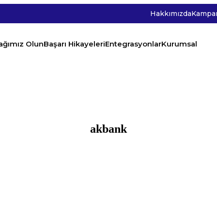
Hakkımızda
Kampan
tağımız Olun
Başarı Hikayeleri
Entegrasyonlar
Kurumsal
akbank