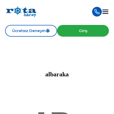
Ücretsiz Deneyin
Giriş
albaraka