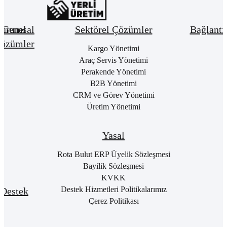
urumsal
Genel
Sektörel Çözümler
Bağlantı
özümler
Hakkımızda
Kargo Yönetimi
Bay
Giri
Neden
Araç Servis Yönetimi
Cari
Rota
Pake
Hesap
Perakende Yönetimi
Bulut
List
Yönetimi
B2B Yönetimi
ERP
Kon
Stok
CRM ve Görev Yönetimi
Kurumsal
Satı
&
Üretim Yönetimi
Kimlik
Al
Hizmet
Kariyer
Yönetimi
RO
B2
Sıkça
Satın
Yasal
Sorulan
Alma
Öde
Sorular
Yönetimi
Yap
Rota Bulut ERP Üyelik Sözleşmesi
İletişim
Satış
E-
Bayilik Sözleşmesi
Yönetimi
Rot
KVKK
Port
Finans
Giri
Destek Hizmetleri Politikalarımız
Destek
Yönetimi
E-
Çerez Politikası
Genel
Fatu
Rotalog
Muhasebe
Baş
Yönetimi
Rota