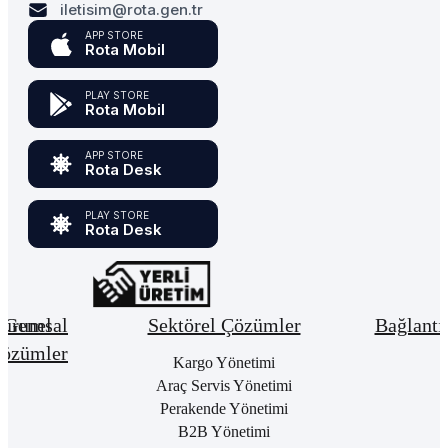
iletisim@rota.gen.tr
APP STORE
Rota Mobil
PLAY STORE
Rota Mobil
APP STORE
Rota Desk
PLAY STORE
Rota Desk
urumsal
Genel
Sektörel Çözümler
Bağlantı
özümler
Hakkımızda
Kargo Yönetimi
Bay
Giri
Neden
Araç Servis Yönetimi
Cari
Rota
Pake
Hesap
Perakende Yönetimi
Bulut
List
Yönetimi
B2B Yönetimi
ERP
Kon