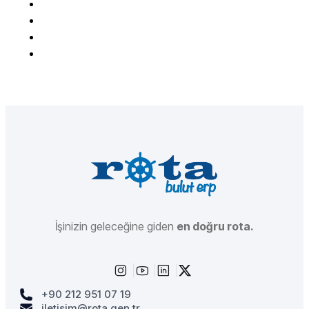
İşinizin geleceğine giden
en doğru rota.
+90 212 951 07 19
iletisim@rota.gen.tr