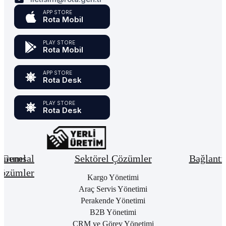
APP STORE
Rota Mobil
PLAY STORE
Rota Mobil
APP STORE
Rota Desk
PLAY STORE
Rota Desk
urumsal
Genel
Sektörel Çözümler
Bağlantı
özümler
Hakkımızda
Kargo Yönetimi
Bay
Giri
Neden
Araç Servis Yönetimi
Cari
Rota
Pake
Hesap
Perakende Yönetimi
Bulut
List
Yönetimi
B2B Yönetimi
ERP
Kon
Stok
CRM ve Görev Yönetimi