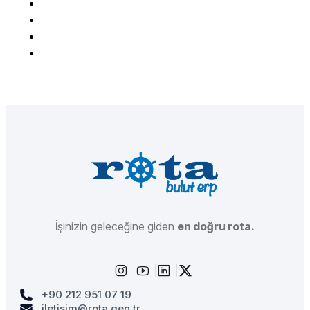
İşinizin geleceğine giden
en doğru rota.
+90 212 951 07 19
iletisim@rota.gen.tr