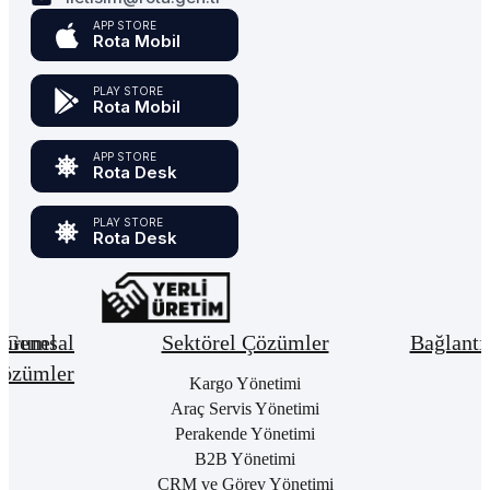
APP STORE
Rota Mobil
PLAY STORE
Rota Mobil
APP STORE
Rota Desk
PLAY STORE
Rota Desk
urumsal
Genel
Sektörel Çözümler
Bağlantı
özümler
Hakkımızda
Kargo Yönetimi
Bay
Giri
Neden
Araç Servis Yönetimi
Cari
Rota
Pake
Hesap
Perakende Yönetimi
Bulut
List
Yönetimi
B2B Yönetimi
ERP
Kon
Stok
CRM ve Görev Yönetimi