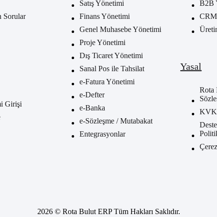
Satış Yönetimi
B2B 
n Sorular
Finans Yönetimi
CRM 
Genel Muhasebe Yönetimi
Üreti
Proje Yönetimi
Dış Ticaret Yönetimi
Yasal
Sanal Pos ile Tahsilat
e-Fatura Yönetimi
Rota 
e-Defter
Sözle
 Girişi
e-Banka
KV
e
e-Sözleşme / Mutabakat
Deste
Polit
Entegrasyonlar
Çerez
2026 © Rota Bulut ERP Tüm Hakları Saklıdır.