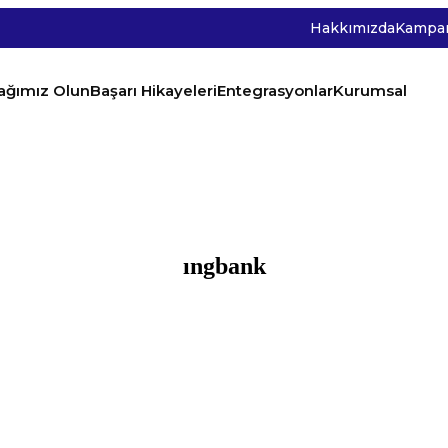
Hakkımızda
Kampan
tağımız Olun
Başarı Hikayeleri
Entegrasyonlar
Kurumsal
ıngbank