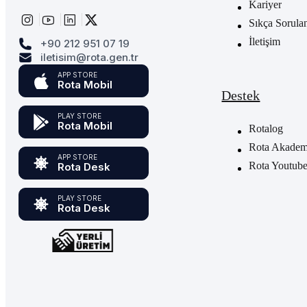
Kariyer
Sıkça Sorula
İletişim
+90 212 951 07 19
iletisim@rota.gen.tr
APP STORE
Rota Mobil
Destek
PLAY STORE
Rota Mobil
Rotalog
Rota Akademi
APP STORE
Rota Youtub
Rota Desk
PLAY STORE
Rota Desk