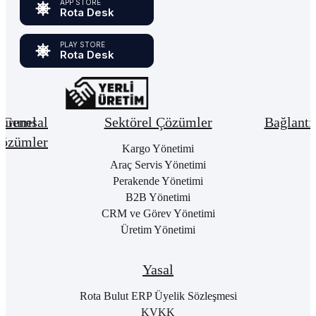
APP STORE
Rota Desk
PLAY STORE
Rota Desk
urumsal
Genel
Sektörel Çözümler
Bağlantı
özümler
Hakkımızda
Kargo Yönetimi
Bay
Giri
Neden
Araç Servis Yönetimi
Cari
Rota
Pake
Hesap
Perakende Yönetimi
Bulut
List
Yönetimi
B2B Yönetimi
ERP
Kon
Stok
CRM ve Görev Yönetimi
Kurumsal
Satı
&
Üretim Yönetimi
Kimlik
Al
Hizmet
Kariyer
Yönetimi
RO
B2
Sıkça
Satın
Yasal
Sorulan
Alma
Öde
Sorular
Yönetimi
Yap
Rota Bulut ERP Üyelik Sözleşmesi
İletişim
Satış
E-
KVKK