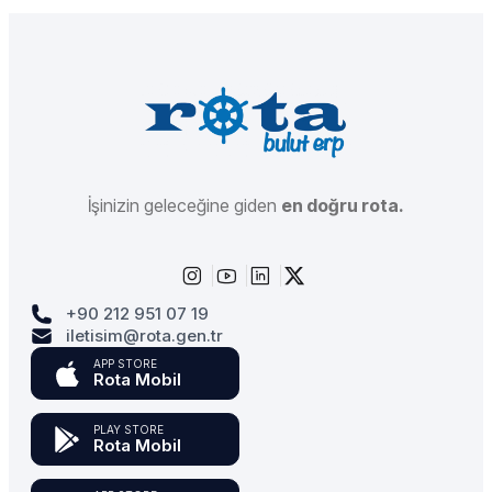
İşinizin geleceğine giden
en doğru rota.
+90 212 951 07 19
iletisim@rota.gen.tr
APP STORE
Rota Mobil
PLAY STORE
Rota Mobil