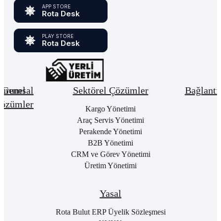
APP STORE
Rota Desk
PLAY STORE
Rota Desk
urumsal
Genel
Sektörel Çözümler
Bağlantı
özümler
Hakkımızda
Kargo Yönetimi
Bay
Giri
Neden
Araç Servis Yönetimi
Cari
Rota
Pake
Hesap
Perakende Yönetimi
Bulut
List
Yönetimi
B2B Yönetimi
ERP
Kon
Stok
CRM ve Görev Yönetimi
Kurumsal
Satı
&
Üretim Yönetimi
Kimlik
Al
Hizmet
Kariyer
Yönetimi
RO
B2
Sıkça
Satın
Yasal
Sorulan
Alma
Öde
Sorular
Yönetimi
Yap
Rota Bulut ERP Üyelik Sözleşmesi
İletişim
Satış
E-