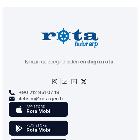
İşinizin geleceğine giden
en doğru rota.
+90 212 951 07 19
iletisim@rota.gen.tr
APP STORE
Rota Mobil
PLAY STORE
Rota Mobil