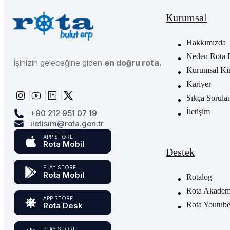
Kurumsal
Hakkımızda
Neden Rota 
İşinizin geleceğine giden
en doğru rota.
Kurumsal Ki
Kariyer
Sıkça Sorula
İletişim
+90 212 951 07 19
iletisim@rota.gen.tr
APP STORE
Rota Mobil
Destek
PLAY STORE
Rota Mobil
Rotalog
Rota Akademi
APP STORE
Rota Youtub
Rota Desk
PLAY STORE