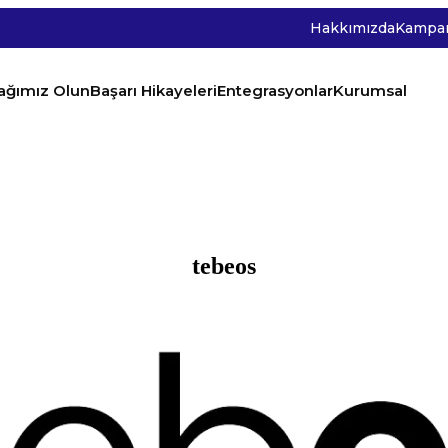
Hakkımızda
Kampan
tağımız Olun
Başarı Hikayeleri
Entegrasyonlar
Kurumsal
tebeos