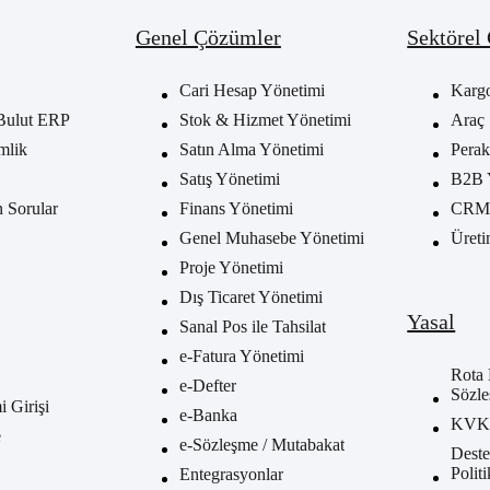
Genel Çözümler
Sektörel
Cari Hesap Yönetimi
Karg
Bulut ERP
Stok & Hizmet Yönetimi
Araç 
mlik
Satın Alma Yönetimi
Perak
Satış Yönetimi
B2B 
n Sorular
Finans Yönetimi
CRM 
Genel Muhasebe Yönetimi
Üreti
Proje Yönetimi
Dış Ticaret Yönetimi
Yasal
Sanal Pos ile Tahsilat
e-Fatura Yönetimi
Rota 
e-Defter
Sözle
 Girişi
e-Banka
KV
e
e-Sözleşme / Mutabakat
Deste
Polit
Entegrasyonlar