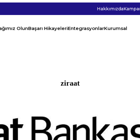
Hakkımızda
Kampan
tağımız Olun
Başarı Hikayeleri
Entegrasyonlar
Kurumsal
ziraat