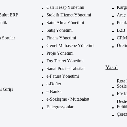
Cari Hesap Yönetimi
Karg
Bulut ERP
Stok & Hizmet Yönetimi
Araç 
mlik
Satın Alma Yönetimi
Perak
Satış Yönetimi
B2B 
n Sorular
Finans Yönetimi
CRM 
Genel Muhasebe Yönetimi
Üreti
Proje Yönetimi
Dış Ticaret Yönetimi
Yasal
Sanal Pos ile Tahsilat
e-Fatura Yönetimi
Rota 
e-Defter
Sözle
 Girişi
e-Banka
KV
e
e-Sözleşme / Mutabakat
Deste
Polit
Entegrasyonlar
Çerez