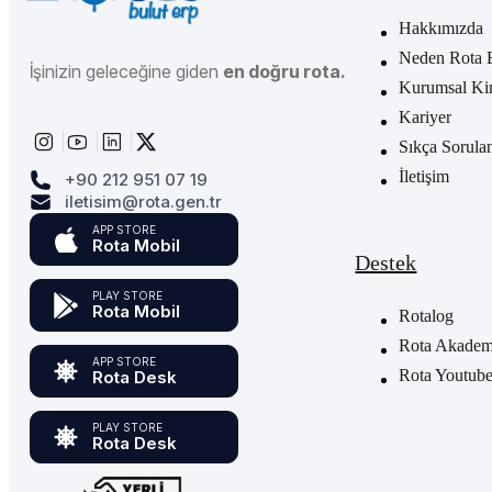
Hakkımızda
Neden Rota 
İşinizin geleceğine giden
en doğru rota.
Kurumsal Ki
Kariyer
Sıkça Sorula
İletişim
+90 212 951 07 19
iletisim@rota.gen.tr
APP STORE
Rota Mobil
Destek
PLAY STORE
Rota Mobil
Rotalog
Rota Akademi
APP STORE
Rota Youtub
Rota Desk
PLAY STORE
Rota Desk