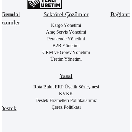
urumsal
Genel
Sektörel Çözümler
Bağlantı
özümler
Hakkımızda
Kargo Yönetimi
Bay
Giri
Neden
Araç Servis Yönetimi
Cari
Rota
Pake
Hesap
Perakende Yönetimi
Bulut
List
Yönetimi
B2B Yönetimi
ERP
Kon
Stok
CRM ve Görev Yönetimi
Kurumsal
Satı
&
Üretim Yönetimi
Kimlik
Al
Hizmet
Kariyer
Yönetimi
RO
B2
Sıkça
Satın
Yasal
Sorulan
Alma
Öde
Sorular
Yönetimi
Yap
Rota Bulut ERP Üyelik Sözleşmesi
İletişim
Satış
E-
KVKK
Yönetimi
Rot
Destek Hizmetleri Politikalarımız
Port
Finans
Giri
Çerez Politikası
Destek
Yönetimi
E-
Genel
Fatu
Rotalog
Muhasebe
Baş
Yönetimi
Rota
For
Akademi