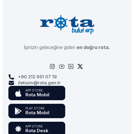
İşinizin geleceğine giden
en doğru rota.
+90 212 951 07 19
iletisim@rota.gen.tr
APP STORE
Rota Mobil
PLAY STORE
Rota Mobil
APP STORE
Rota Desk