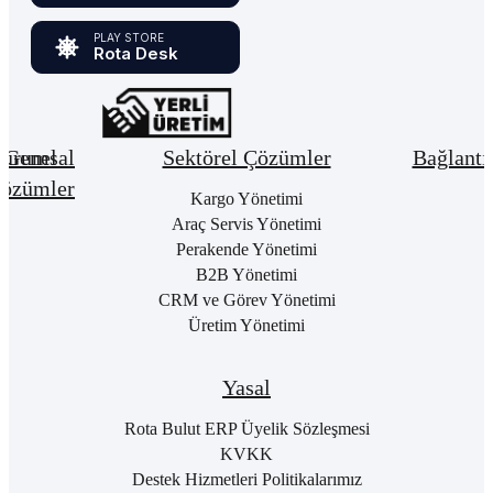
PLAY STORE
Rota Desk
urumsal
Genel
Sektörel Çözümler
Bağlantı
özümler
Hakkımızda
Kargo Yönetimi
Bay
Giri
Neden
Araç Servis Yönetimi
Cari
Rota
Pake
Hesap
Perakende Yönetimi
Bulut
List
Yönetimi
B2B Yönetimi
ERP
Kon
Stok
CRM ve Görev Yönetimi
Kurumsal
Satı
&
Üretim Yönetimi
Kimlik
Al
Hizmet
Kariyer
Yönetimi
RO
B2
Sıkça
Satın
Yasal
Sorulan
Alma
Öde
Sorular
Yönetimi
Yap
Rota Bulut ERP Üyelik Sözleşmesi
İletişim
Satış
E-
KVKK
Yönetimi
Rot
Destek Hizmetleri Politikalarımız
Port
Finans