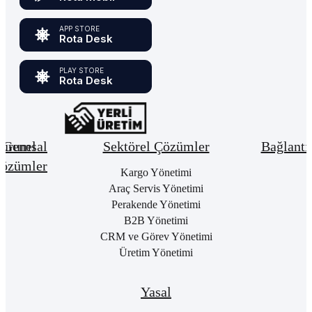
APP STORE
Rota Desk
PLAY STORE
Rota Desk
urumsal
Genel
Sektörel Çözümler
Bağlantı
özümler
Hakkımızda
Kargo Yönetimi
Bay
Giri
Neden
Araç Servis Yönetimi
Cari
Rota
Pake
Hesap
Perakende Yönetimi
Bulut
List
Yönetimi
B2B Yönetimi
ERP
Kon
Stok
CRM ve Görev Yönetimi
Kurumsal
Satı
&
Üretim Yönetimi
Kimlik
Al
Hizmet
Kariyer
Yönetimi
RO
B2
Sıkça
Satın
Yasal
Sorulan
Alma
Öde
Sorular
Yönetimi
Yap