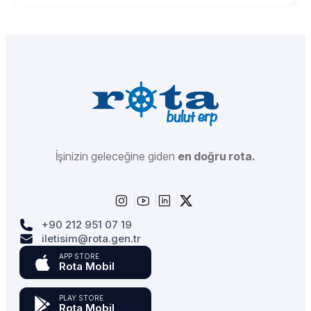
İşinizin geleceğine giden
en doğru rota.
+90 212 951 07 19
iletisim@rota.gen.tr
APP STORE
Rota Mobil
PLAY STORE
Rota Mobil