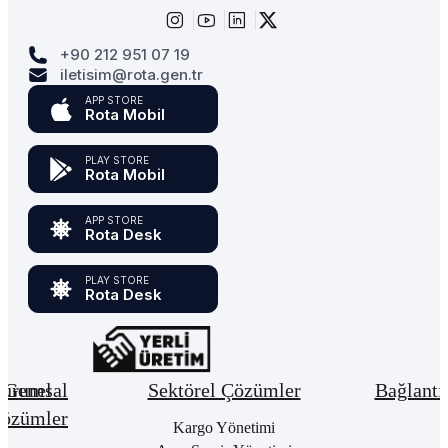
+90 212 951 07 19
iletisim@rota.gen.tr
APP STORE
Rota Mobil
PLAY STORE
Rota Mobil
APP STORE
Rota Desk
PLAY STORE
Rota Desk
urumsal
Genel
Sektörel Çözümler
Bağlantı
özümler
Hakkımızda
Kargo Yönetimi
Bay
Giri