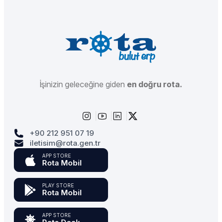
İşinizin geleceğine giden
en doğru rota.
+90 212 951 07 19
iletisim@rota.gen.tr
APP STORE
Rota Mobil
PLAY STORE
Rota Mobil
APP STORE