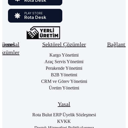
Rota Desk
PLAY STORE
Rota Desk
urumsal
Genel
Sektörel Çözümler
Bağlantı
özümler
Hakkımızda
Kargo Yönetimi
Bay
Giri
Neden
Araç Servis Yönetimi
Cari
Rota
Pake
Hesap
Perakende Yönetimi
Bulut
List
Yönetimi
B2B Yönetimi
ERP
Kon
Stok
CRM ve Görev Yönetimi
Kurumsal
Satı
&
Üretim Yönetimi
Kimlik
Al
Hizmet
Kariyer
Yönetimi
RO
B2
Sıkça
Satın
Yasal
Sorulan
Alma
Öde
Sorular
Yönetimi
Yap
Rota Bulut ERP Üyelik Sözleşmesi
İletişim
Satış
E-
KVKK
Yönetimi
Rot
Destek Hizmetleri Politikalarımız