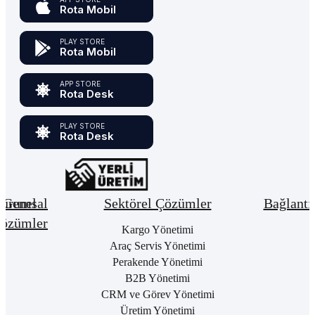
Rota Mobil
PLAY STORE
Rota Mobil
APP STORE
Rota Desk
PLAY STORE
Rota Desk
urumsal
Genel
Sektörel Çözümler
Bağlantı
özümler
Hakkımızda
Kargo Yönetimi
Bay
Giri
Neden
Araç Servis Yönetimi
Cari
Rota
Pake
Hesap
Perakende Yönetimi
Bulut
List
Yönetimi
B2B Yönetimi
ERP
Kon
Stok
CRM ve Görev Yönetimi
Kurumsal
Satı
&
Üretim Yönetimi
Kimlik
Al