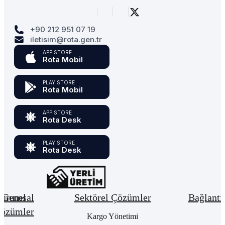
+90 212 951 07 19
iletisim@rota.gen.tr
APP STORE
Rota Mobil
PLAY STORE
Rota Mobil
APP STORE
Rota Desk
PLAY STORE
Rota Desk
urumsal
Genel
Sektörel Çözümler
Bağlantı
özümler
Hakkımızda
Kargo Yönetimi
Bay