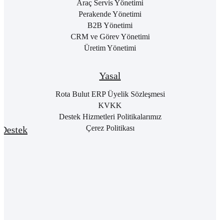
Giri
Neden
Araç Servis Yönetimi
Cari
Rota
Pake
Hesap
Perakende Yönetimi
Bulut
List
Yönetimi
B2B Yönetimi
ERP
Kon
Stok
CRM ve Görev Yönetimi
Kurumsal
Satı
&
Üretim Yönetimi
Kimlik
Al
Hizmet
Kariyer
Yönetimi
RO
B2
Sıkça
Satın
Yasal
Sorulan
Alma
Öde
Sorular
Yönetimi
Yap
Rota Bulut ERP Üyelik Sözleşmesi
İletişim
Satış
E-
KVKK
Yönetimi
Rot
Destek Hizmetleri Politikalarımız
Port
Finans
Giri
Çerez Politikası
Destek
Yönetimi
E-
Genel
Fatu
Rotalog
Muhasebe
Baş
Yönetimi
Rota
For
Akademi
Proje
Girişi
Yönetimi
Rota
Dış
Youtube
Ticaret
Yönetimi
Sanal