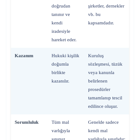
doğrudan
şirketler, dernekler
tanınır ve
vb. bu
kendi
kapsamdadır.
iradesiyle
hareket eder.
Kazanım
Hukuki kişilik
Kuruluş
doğumla
sözleşmesi, tüzük
birlikte
veya kanunla
kazanılır.
belirlenen
prosedürler
tamamlanıp tescil
edilince oluşur.
Sorumluluk
Tüm mal
Genelde sadece
varlığıyla
kendi mal
sınırsız
varlığıyla sınırlıdır;