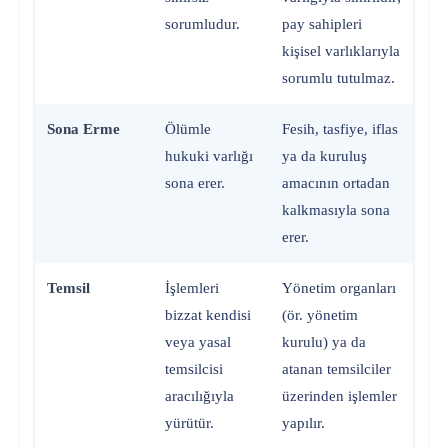
sorumludur.
pay sahipleri
kişisel varlıklarıyla
sorumlu tutulmaz.
Sona Erme
Ölümle
Fesih, tasfiye, iflas
hukuki varlığı
ya da kuruluş
sona erer.
amacının ortadan
kalkmasıyla sona
erer.
Temsil
İşlemleri
Yönetim organları
bizzat kendisi
(ör. yönetim
veya yasal
kurulu) ya da
temsilcisi
atanan temsilciler
aracılığıyla
üzerinden işlemler
yürütür.
yapılır.