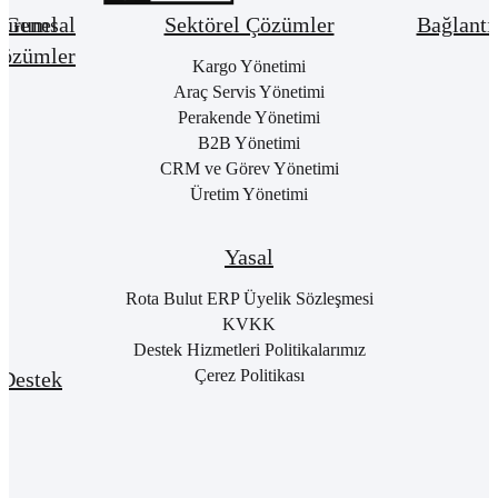
urumsal
Genel
Sektörel Çözümler
Bağlantı
özümler
Hakkımızda
Kargo Yönetimi
Bay
Giri
Neden
Araç Servis Yönetimi
Cari
Rota
Pake
Hesap
Perakende Yönetimi
Bulut
List
Yönetimi
B2B Yönetimi
ERP
Kon
Stok
CRM ve Görev Yönetimi
Kurumsal
Satı
&
Üretim Yönetimi
Kimlik
Al
Hizmet
Kariyer
Yönetimi
RO
B2
Sıkça
Satın
Yasal
Sorulan
Alma
Öde
Sorular
Yönetimi
Yap
Rota Bulut ERP Üyelik Sözleşmesi
İletişim
Satış
E-
KVKK
Yönetimi
Rot
Destek Hizmetleri Politikalarımız
Port
Finans
Giri
Çerez Politikası
Destek
Yönetimi
E-
Genel
Fatu
Rotalog
Muhasebe
Baş
Yönetimi
Rota
For
Akademi
Proje
Girişi
Yönetimi