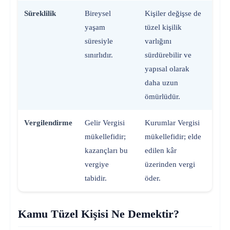
Süreklilik
Bireysel
Kişiler değişse de
yaşam
tüzel kişilik
süresiyle
varlığını
sınırlıdır.
sürdürebilir ve
yapısal olarak
daha uzun
ömürlüdür.
Vergilendirme
Gelir Vergisi
Kurumlar Vergisi
mükellefidir;
mükellefidir; elde
kazançları bu
edilen kâr
vergiye
üzerinden vergi
tabidir.
öder.
Kamu Tüzel Kişisi Ne Demektir?