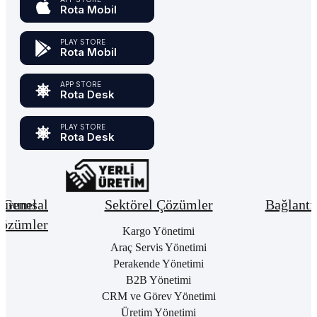
Rota Mobil
PLAY STORE
Rota Mobil
APP STORE
Rota Desk
PLAY STORE
Rota Desk
urumsal
Genel
Sektörel Çözümler
Bağlantı
özümler
Hakkımızda
Kargo Yönetimi
Bay
Giri
Neden
Araç Servis Yönetimi
Cari
Rota
Pake
Hesap
Perakende Yönetimi
Bulut
List
Yönetimi
B2B Yönetimi
ERP
Kon
Stok
CRM ve Görev Yönetimi
Kurumsal
Satı
&
Üretim Yönetimi
Kimlik
Al