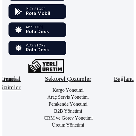
PLAY STORE
Rota Mobil
APP STORE
Rota Desk
PLAY STORE
Rota Desk
urumsal
Genel
Sektörel Çözümler
Bağlantı
özümler
Hakkımızda
Kargo Yönetimi
Bay
Giri
Neden
Araç Servis Yönetimi
Cari
Rota
Pake
Hesap
Perakende Yönetimi
Bulut
List
Yönetimi
B2B Yönetimi
ERP
Kon
Stok
CRM ve Görev Yönetimi
Kurumsal
Satı
&
Üretim Yönetimi
Kimlik
Al
Hizmet
Kariyer
Yönetimi
RO