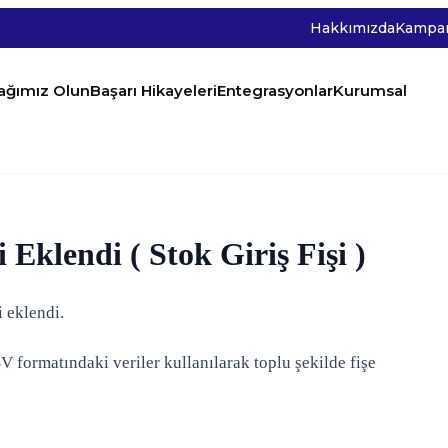
Hakkımızda
Kampan
tağımız Olun
Başarı Hikayeleri
Entegrasyonlar
Kurumsal
Eklendi ( Stok Giriş Fişi )
i eklendi.
SV formatındaki veriler kullanılarak toplu şekilde fişe