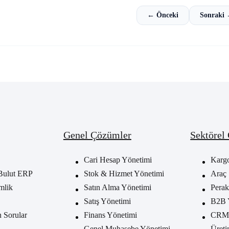
← Önceki
Sonraki
Genel Çözümler
Sektörel
Cari Hesap Yönetimi
Karg
Bulut ERP
Stok & Hizmet Yönetimi
Araç 
mlik
Satın Alma Yönetimi
Perak
Satış Yönetimi
B2B 
n Sorular
Finans Yönetimi
CRM 
Genel Muhasebe Yönetimi
Üreti