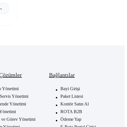
 →
 Çözümler
Bağlantılar
o Yönetimi
Bayi Girişi
Servis Yönetimi
Paket Listesi
ende Yönetimi
Kontör Satın Al
Yönetimi
ROTA B2B
ve Görev Yönetimi
Ödeme Yap
m Yönetimi
E-Rota Portal Girişi