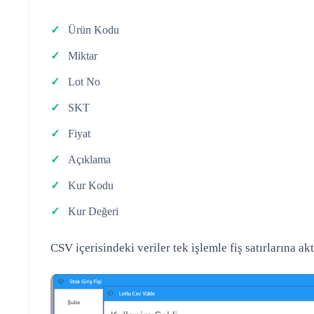
Ürün Kodu
Miktar
Lot No
SKT
Fiyat
Açıklama
Kur Kodu
Kur Değeri
CSV içerisindeki veriler tek işlemle fiş satırlarına akta