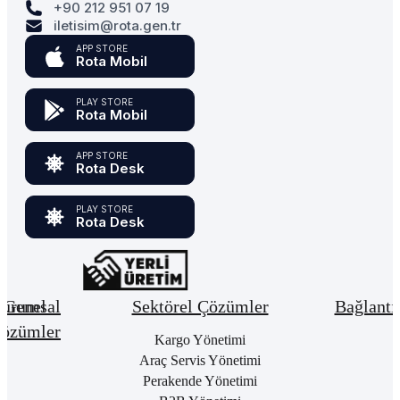
+90 212 951 07 19
iletisim@rota.gen.tr
APP STORE
Rota Mobil
PLAY STORE
Rota Mobil
APP STORE
Rota Desk
PLAY STORE
Rota Desk
urumsal
Genel
Sektörel Çözümler
Bağlantı
özümler
Hakkımızda
Kargo Yönetimi
Bay
Giri
Neden
Araç Servis Yönetimi
Cari
Rota
Pake
Hesap
Perakende Yönetimi
Bulut
List
Yönetimi