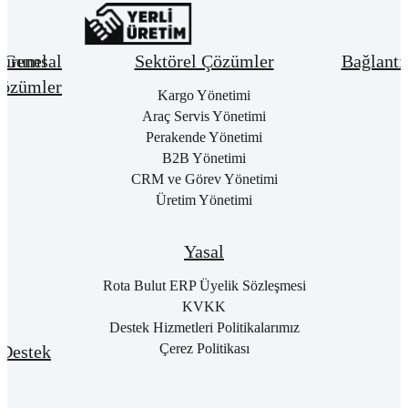
urumsal
Genel
Sektörel Çözümler
Bağlantı
özümler
Hakkımızda
Kargo Yönetimi
Bay
Giri
Neden
Araç Servis Yönetimi
Cari
Rota
Pake
Hesap
Perakende Yönetimi
Bulut
List
Yönetimi
B2B Yönetimi
ERP
Kon
Stok
CRM ve Görev Yönetimi
Kurumsal
Satı
&
Üretim Yönetimi
Kimlik
Al
Hizmet
Kariyer
Yönetimi
RO
B2
Sıkça
Satın
Yasal
Sorulan
Alma
Öde
Sorular
Yönetimi
Yap
Rota Bulut ERP Üyelik Sözleşmesi
İletişim
Satış
E-
KVKK
Yönetimi
Rot
Destek Hizmetleri Politikalarımız
Port
Finans
Giri
Çerez Politikası
Destek
Yönetimi
E-
Genel
Fatu
Rotalog
Muhasebe
Baş
Yönetimi
Rota