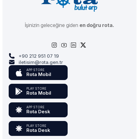
İşinizin geleceğine giden
en doğru rota.
+90 212 951 07 19
iletisim@rota.gen.tr
APP STORE
Rota Mobil
PLAY STORE
Rota Mobil
APP STORE
Rota Desk
PLAY STORE
Rota Desk